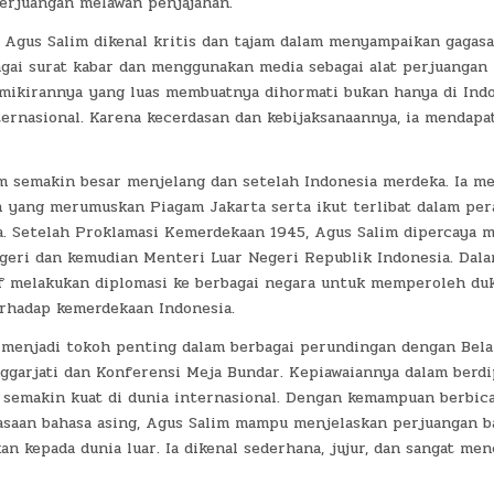
perjuangan melawan penjajahan.
, Agus Salim dikenal kritis dan tajam dalam menyampaikan gagasan
agai surat kabar dan menggunakan media sebagai alat perjuangan
emikirannya yang luas membuatnya dihormati bukan hanya di Indo
ternasional. Karena kecerdasan dan kebijaksanaannya, ia mendapa
m semakin besar menjelang dan setelah Indonesia merdeka. Ia me
n yang merumuskan Piagam Jakarta serta ikut terlibat dalam pe
a. Setelah Proklamasi Kemerdekaan 1945, Agus Salim dipercaya m
geri dan kemudian Menteri Luar Negeri Republik Indonesia. Dala
tif melakukan diplomasi ke berbagai negara untuk memperoleh du
erhadap kemerdekaan Indonesia.
 menjadi tokoh penting dalam berbagai perundingan dengan Bela
ggarjati dan Konferensi Meja Bundar. Kepiawaiannya dalam berd
a semakin kuat di dunia internasional. Dengan kemampuan berbica
asaan bahasa asing, Agus Salim mampu menjelaskan perjuangan b
n kepada dunia luar. Ia dikenal sederhana, jujur, dan sangat men