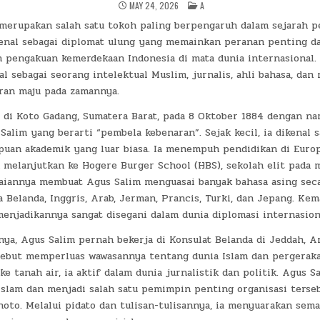
POSTED
MAY 24, 2026
A
IN
 merupakan salah satu tokoh paling berpengaruh dalam sejarah p
ikenal sebagai diplomat ulung yang memainkan peranan penting d
pengakuan kemerdekaan Indonesia di mata dunia internasional. S
al sebagai seorang intelektual Muslim, jurnalis, ahli bahasa, da
ran maju pada zamannya.
r di Koto Gadang, Sumatera Barat, pada 8 Oktober 1884 dengan n
alim yang berarti “pembela kebenaran”. Sejak kecil, ia dikenal 
uan akademik yang luar biasa. Ia menempuh pendidikan di Euro
 melanjutkan ke Hogere Burger School (HBS), sekolah elit pada m
aiannya membuat Agus Salim menguasai banyak bahasa asing secar
 Belanda, Inggris, Arab, Jerman, Prancis, Turki, dan Jepang. Ke
enjadikannya sangat disegani dalam dunia diplomasi internasion
nya, Agus Salim pernah bekerja di Konsulat Belanda di Jeddah, Ar
ebut memperluas wawasannya tentang dunia Islam dan pergeraka
ke tanah air, ia aktif dalam dunia jurnalistik dan politik. Agus 
Islam dan menjadi salah satu pemimpin penting organisasi terse
noto. Melalui pidato dan tulisan-tulisannya, ia menyuarakan sem