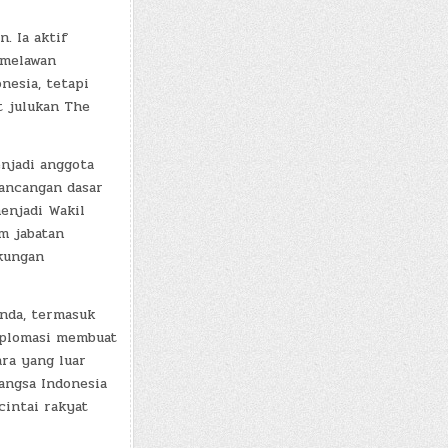
. Ia aktif
 melawan
nesia, tetapi
t julukan The
njadi anggota
rancangan dasar
enjadi Wakil
m jabatan
kungan
nda, termasuk
iplomasi membuat
ra yang luar
angsa Indonesia
cintai rakyat