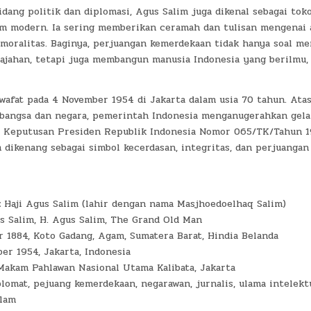
bidang politik dan diplomasi, Agus Salim juga dikenal sebagai to
am modern. Ia sering memberikan ceramah dan tulisan mengenai 
 moralitas. Baginya, perjuangan kemerdekaan tidak hanya soal m
jajahan, tetapi juga membangun manusia Indonesia yang berilmu,
wafat pada 4 November 1954 di Jakarta dalam usia 70 tahun. Atas
 bangsa dan negara, pemerintah Indonesia menganugerahkan gela
i Keputusan Presiden Republik Indonesia Nomor 065/TK/Tahun 19
 dikenang sebagai simbol kecerdasan, integritas, dan perjuangan
:
Haji Agus Salim (lahir dengan nama Masjhoedoelhaq Salim)
 Salim, H. Agus Salim, The Grand Old Man
 1884, Koto Gadang, Agam, Sumatera Barat, Hindia Belanda
r 1954, Jakarta, Indonesia
akam Pahlawan Nasional Utama Kalibata, Jakarta
lomat, pejuang kemerdekaan, negarawan, jurnalis, ulama intelektu
slam