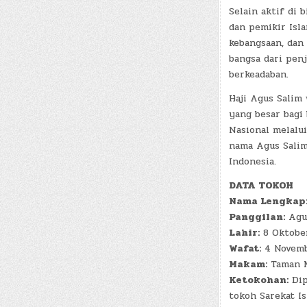
Selain aktif di 
dan pemikir Isl
kebangsaan, dan
bangsa dari pen
berkeadaban.
Haji Agus Salim 
yang besar bagi
Nasional melalu
nama Agus Salim
Indonesia.
DATA TOKOH
Nama Lengkap
Panggilan:
Agus
Lahir:
8 Oktober
Wafat:
4 Novembe
Makam:
Taman M
Ketokohan:
Dip
tokoh Sarekat I