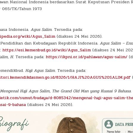
wan Nasional Indonesia berdasarkan Surat Keputusan Presiden 
r 065/TK/Tahun 1973
hasa Indonesia.
Agus Salim
. Tersedia pada:
kipedia.org/wiki/Agus_Salim
(diakses 24 Mei 2026).
Pendidikan dan Kebudayaan Republik Indonesia.
Agus Salim – Ens
a:
https://esi.kemenbud.go.id/wiki/Agus_Salim
(diakses 24 Mei 202
alim, H.
Tersedia pada:
https://ikpni.or.id/pahlawan/agus-salim/
(d
emendikbud.
Haji Agus Salim
. Tersedia pada:
sitori.kemendikdasmen.go.id/8326/1/HAJI%20AGUS%20SALIM.pdf
(
Mengenal Haji Agus Salim, The Grand Old Man yang Kuasai 9 Bahasa
.
detik.com/sumut/budaya/d-8085342/mengenal-haji-agus-salim-the
sai-9-bahasa
(diakses 24 Mei 2026).