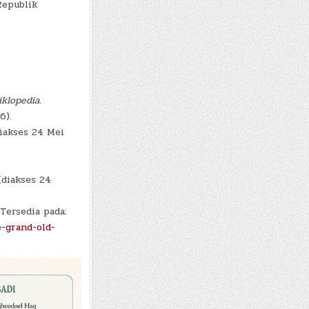
Republik
iklopedia
.
6).
iakses 24 Mei
diakses 24
 Tersedia pada:
-grand-old-