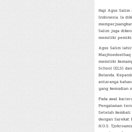
Haji Agus Salim
Indonesia. Ia d
memperjuangkan 
Salim juga diken
memiliki pemiki
Agus Salim lahi
Masjhoedoelhaq S
memiliki kemamp
School (ELS) dan
Belanda. Kepand
antaranya bahasa
yang kemudian m
Pada awal karier
Pengalaman ters
Setelah kembali 
dengan Sarekat 
H.O.S. Tjokroami