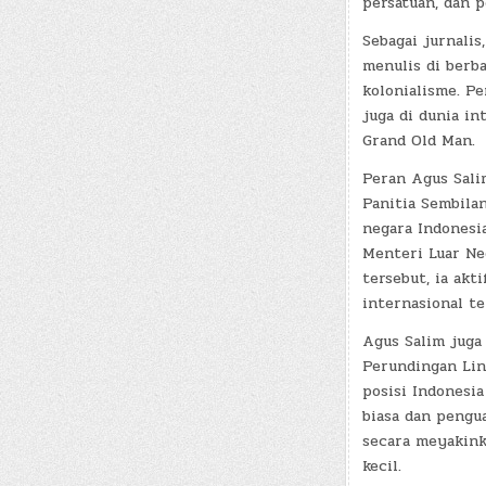
persatuan, dan 
Sebagai jurnalis
menulis di berb
kolonialisme. P
juga di dunia in
Grand Old Man.
Peran Agus Sali
Panitia Sembila
negara Indonesi
Menteri Luar Ne
tersebut, ia ak
internasional t
Agus Salim juga
Perundingan Lin
posisi Indonesi
biasa dan pengu
secara meyakinka
kecil.