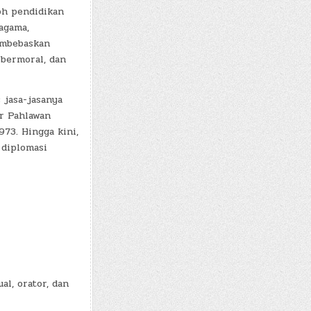
koh pendidikan
agama,
embebaskan
 bermoral, dan
 jasa-jasanya
r Pahlawan
73. Hingga kini,
 diplomasi
al, orator, dan