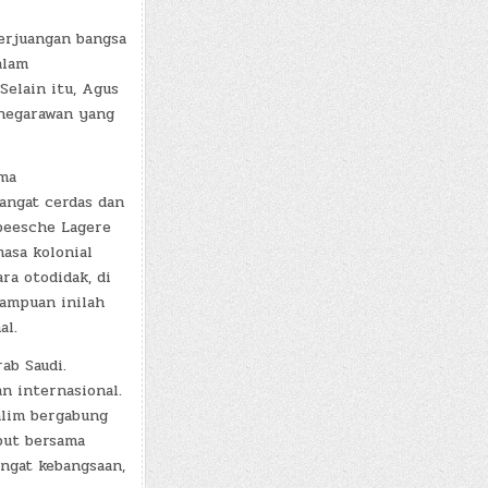
erjuangan bangsa
alam
elain itu, Agus
n negarawan yang
ama
sangat cerdas dan
peesche Lagere
asa kolonial
a otodidak, di
mampuan inilah
al.
ab Saudi.
n internasional.
Salim bergabung
but bersama
angat kebangsaan,