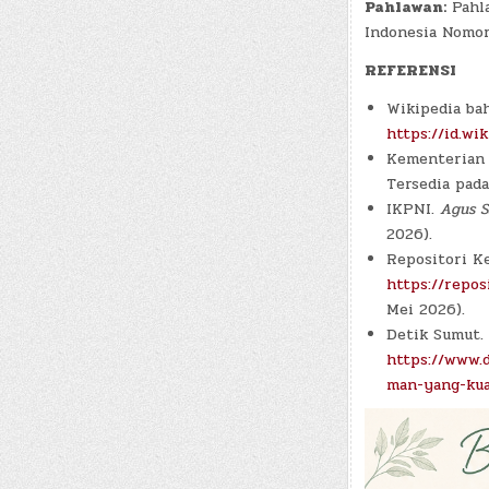
Pahlawan:
Pahla
Indonesia Nomo
REFERENSI
Wikipedia ba
https://id.wi
Kementerian 
Tersedia pad
IKPNI.
Agus S
2026).
Repositori K
https://repo
Mei 2026).
Detik Sumut.
https://www.
man-yang-kua